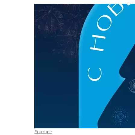
аудит
Лидогенерация
Автоматизация: КП,
для бизнеса
SERM
расчётов,
документооборота
Аудит
упоминан
3D моделирование,
интернете
программирование
Стратегия
Техническая
управлен
поддержка
репутацие
Создание
презентаций
разное