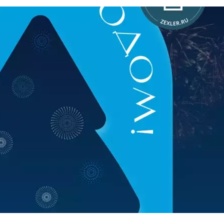
маркетинг для
производств
Вывод на
международный
рынок
ий в
Контроль отдела
продаж
ие
Внедрение ИИ в
й
ваш бизнес
ВСЕ УСЛУГИ