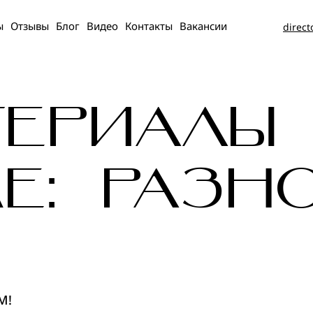
ы
Отзывы
Блог
Видео
Контакты
Вакансии
direct
Я И
АНАЛИТИКА
ЕРИАЛЫ
Сквозная
ие
аналитика
й в
Е: РАЗН
BI-аналитика
ие HR
КОМПЛЕКСНОЕ
й
РАЗВИТИЕ
БИЗНЕСА
нг
Комплексный
М!
онный