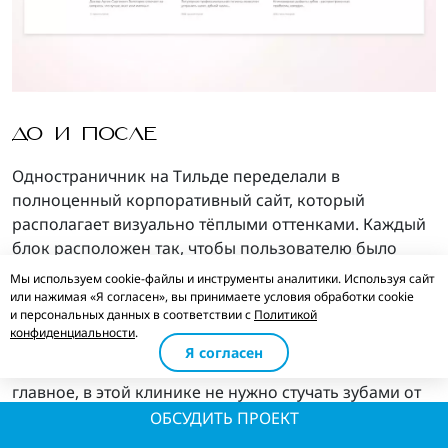
ДО И ПОСЛЕ
Одностраничник на Тильде переделали в
полноценный корпоративный сайт, который
располагает визуально тёплыми оттенками. Каждый
блок расположен так, чтобы пользователю было
максимально удобно ориентироваться на странице.
Мы используем cookie-файлы и инструменты аналитики. Используя сайт
Сайт убеждает в профессионализме врачей и
или нажимая «Я согласен», вы принимаете условия обработки cookie
и персональных данных в соответствии с
Политикой
безопасности клиники не только словами, но и фото
конфиденциальности
.
и видео контентом. Всё, что хочет знать пациент
Я согласен
перед посещением стоматолога, есть здесь. А
главное, в этой клинике не нужно стучать зубами от
страха, здесь лечат без боли. Признайтесь, что это
ОБСУДИТЬ ПРОЕКТ
одна из причин, которая удерживает даже взрослых