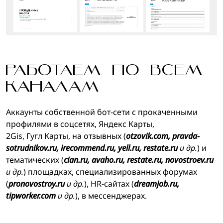
РАБОТАЕМ ПО ВСЕМ
КАНАЛАМ
Аккаунты собственной бот-сети с прокаченными
профилями в соцсетях, Яндекс Карты,
2Gis, Гугл Карты, на отзывных (
otzovik.com, pravda-
sotrudnikov.ru, irecommend.ru, yell.ru, restate.ru
и др.
) и
тематических (
cian.ru, avaho.ru, restate.ru, novostroev.ru
и др.
) площадках, специализированных форумах
(
pronovostroy.ru
и др.
), HR-сайтах (
dreamjob.ru,
tipworker.com
и др.
), в мессенджерах.